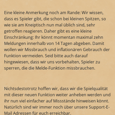
Eine kleine Anmerkung noch am Rande: Wir wissen,
dass es Spieler gibt, die schon bei kleinen Spitzen, so
wie sie am Kneiptisch nun mal üblich sind, sehr
getroffen reagieren. Daher gibt es eine kleine
Einschränkung: Ihr könnt momentan maximal zehn
Meldungen innerhalb von 14 Tagen abgeben. Damit
wollen wir Missbrauch und inflationären Gebrauch der
Funktion vermeiden. Seid bitte auch darauf
hingewiesen, dass wir uns vorbehalten, Spieler zu
sperren, die die Melde-Funktion missbrauchen.
Nichtsdestotrotz hoffen wir, dass wir die Spielqualität
mit dieser neuen Funktion weiter anheben werden und
ihr nun viel einfacher auf Missstände hinweisen könnt.
Natürlich sind wir immer noch über unsere Support-E-
Mail Adressen für euch erreichbar.