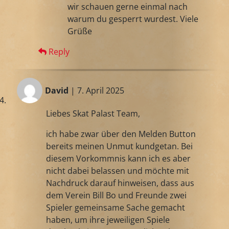
wir schauen gerne einmal nach
warum du gesperrt wurdest. Viele
Grüße
Reply
David
| 7. April 2025
Liebes Skat Palast Team,
ich habe zwar über den Melden Button
bereits meinen Unmut kundgetan. Bei
diesem Vorkommnis kann ich es aber
nicht dabei belassen und möchte mit
Nachdruck darauf hinweisen, dass aus
dem Verein Bill Bo und Freunde zwei
Spieler gemeinsame Sache gemacht
haben, um ihre jeweiligen Spiele