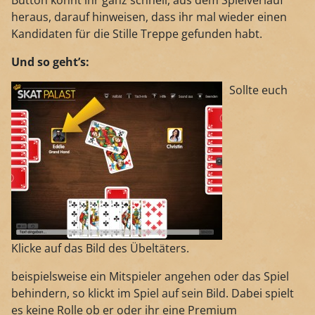
Button könnt ihr ganz schnell, aus dem Spielverlauf
heraus, darauf hinweisen, dass ihr mal wieder einen
Kandidaten für die Stille Treppe gefunden habt.
Und so geht’s:
Sollte euch
Klicke auf das Bild des Übeltäters.
beispielsweise ein Mitspieler angehen oder das Spiel
behindern, so klickt im Spiel auf sein Bild. Dabei spielt
es keine Rolle ob er oder ihr eine Premium