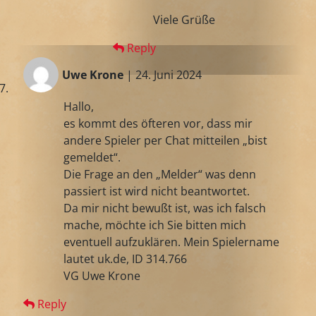
Viele Grüße
Reply
Uwe Krone
| 24. Juni 2024
Hallo,
es kommt des öfteren vor, dass mir
andere Spieler per Chat mitteilen „bist
gemeldet“.
Die Frage an den „Melder“ was denn
passiert ist wird nicht beantwortet.
Da mir nicht bewußt ist, was ich falsch
mache, möchte ich Sie bitten mich
eventuell aufzuklären. Mein Spielername
lautet uk.de, ID 314.766
VG Uwe Krone
Reply