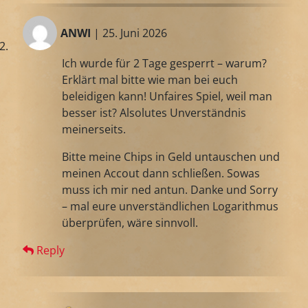
ANWI
| 25. Juni 2026
Ich wurde für 2 Tage gesperrt – warum?
Erklärt mal bitte wie man bei euch
beleidigen kann! Unfaires Spiel, weil man
besser ist? Alsolutes Unverständnis
meinerseits.
Bitte meine Chips in Geld untauschen und
meinen Accout dann schließen. Sowas
muss ich mir ned antun. Danke und Sorry
– mal eure unverständlichen Logarithmus
überprüfen, wäre sinnvoll.
Reply