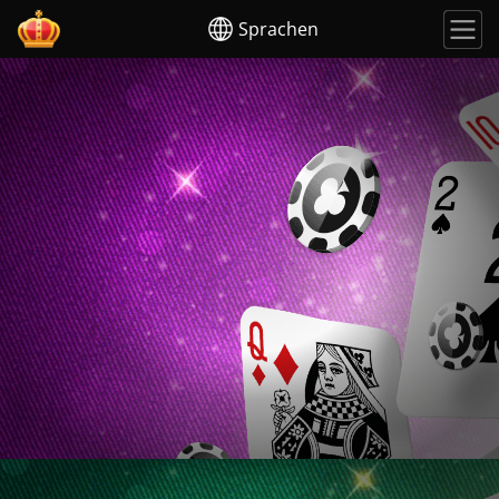
Sprachen