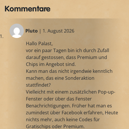
Kommentare
Pluto
| 1. August 2026
Hallo Palast,
vor ein paar Tagen bin ich durch Zufall
darauf gestossen, dass Premium und
Chips im Angebot sind.
Kann man das nicht irgendwie kenntlich
machen, das eine Sonderaktion
stattfindet?
Vielleicht mit einem zusätzlichen Pop-up-
Fenster oder über das Fenster
Benachrichtigungen. Früher hat man es
zumindest über Facebook erfahren, Heute
nichts mehr, auch keine Codes für
Gratischips oder Premium.