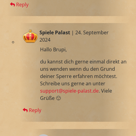
Reply
Spiele Palast
| 24. September
2024
Hallo Brupi,
du kannst dich gerne einmal direkt an
uns wenden wenn du den Grund
deiner Sperre erfahren möchtest.
Schreibe uns gerne an unter
support@spiele-palast.de
. Viele
Grüße 🙂
Reply