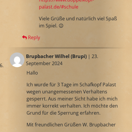
palast.de/#schule
Viele Grüße und natürlich viel Spaß
im Spiel. 😉
Reply
Brupbacher Wilhel (Brupi)
| 23.
September 2024
Hallo
Ich wurde für 3 Tage im Schafkopf Palast
wegen unangemessenen Verhaltens
gesperrt. Aus meiner Sicht habe ich mich
immer korrekt verhalten. Ich möchte den
Grund für die Sperrung erfahren.
Mit freundlichen Grüßen W. Brupbacher