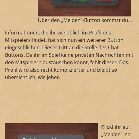
Über den „Melden“-Button kommst du…
Informationen, die ihr wie üblich im Profil des
Mitspielers findet, hat sich nun ein weiterer Button
eingeschlichen. Dieser tritt an die Stelle des Chat
Buttons. Da ihr im Spiel keine privaten Nachrichten mit
den Mitspielern austauschen könnt, fehlt dieser. Das
Profil wird also nicht komplizierter und bleibt so
übersichtlich, wie jeher.
Klickt ihr auf
„Melden“, so