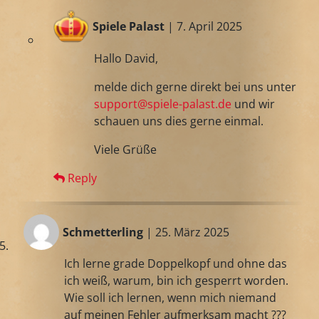
Spiele Palast
| 7. April 2025
Hallo David,
melde dich gerne direkt bei uns unter
support@spiele-palast.de
und wir
schauen uns dies gerne einmal.
Viele Grüße
Reply
Schmetterling
| 25. März 2025
Ich lerne grade Doppelkopf und ohne das
ich weiß, warum, bin ich gesperrt worden.
Wie soll ich lernen, wenn mich niemand
auf meinen Fehler aufmerksam macht ???