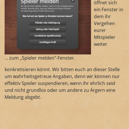
öffnet sich
ein Fenster in
dem ihr
Vergehen
eurer
Mitspieler
weiter
… zum „Spieler melden“-Fenster.
konkretisieren könnt. Wir bitten euch an dieser Stelle
um wahrheitsgetreue Angaben, denn wir können nur
effektiv Spieler suspendieren, wenn ihr ehrlich seid
und nicht grundlos oder um andere zu Ärgern eine
Meldung abgebt.