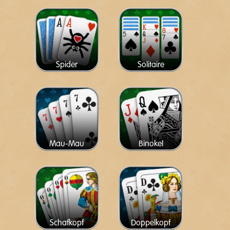
Spider
Solitaire
Mau-Mau
Binokel
Schafkopf
Doppelkopf