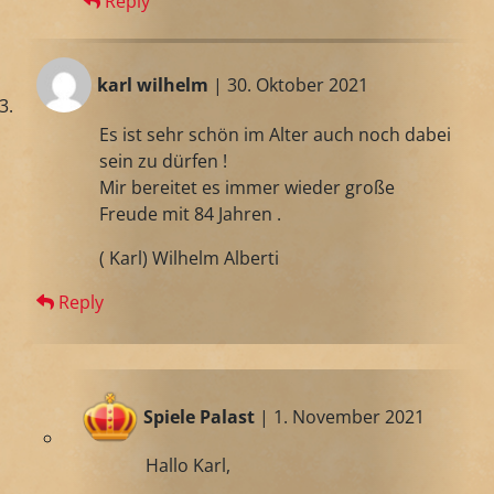
Reply
karl wilhelm
| 30. Oktober 2021
Es ist sehr schön im Alter auch noch dabei
sein zu dürfen !
Mir bereitet es immer wieder große
Freude mit 84 Jahren .
( Karl) Wilhelm Alberti
Reply
Spiele Palast
| 1. November 2021
Hallo Karl,