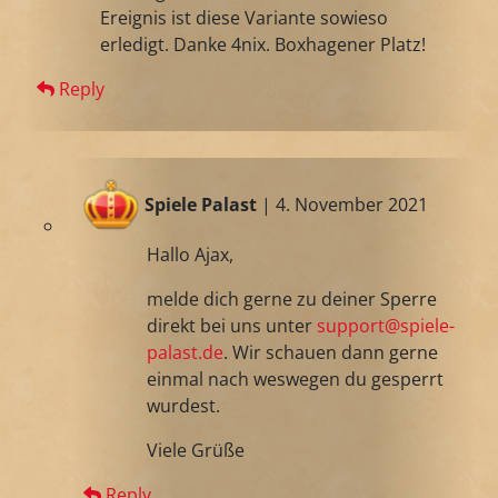
Ereignis ist diese Variante sowieso
erledigt. Danke 4nix. Boxhagener Platz!
Reply
Spiele Palast
| 4. November 2021
Hallo Ajax,
melde dich gerne zu deiner Sperre
direkt bei uns unter
support@spiele-
palast.de
. Wir schauen dann gerne
einmal nach weswegen du gesperrt
wurdest.
Viele Grüße
Reply