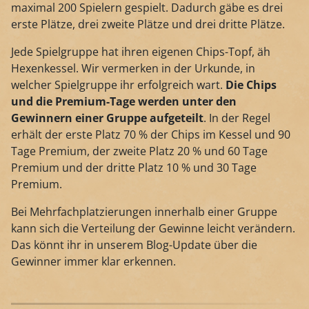
maximal 200 Spielern gespielt. Dadurch gäbe es drei
erste Plätze, drei zweite Plätze und drei dritte Plätze.
Jede Spielgruppe hat ihren eigenen Chips-Topf, äh
Hexenkessel. Wir vermerken in der Urkunde, in
welcher Spielgruppe ihr erfolgreich wart.
Die Chips
und die Premium-Tage werden unter den
Gewinnern einer Gruppe aufgeteilt
. In der Regel
erhält der erste Platz 70 % der Chips im Kessel und 90
Tage Premium, der zweite Platz 20 % und 60 Tage
Premium und der dritte Platz 10 % und 30 Tage
Premium.
Bei Mehrfachplatzierungen innerhalb einer Gruppe
kann sich die Verteilung der Gewinne leicht verändern.
Das könnt ihr in unserem Blog-Update über die
Gewinner immer klar erkennen.