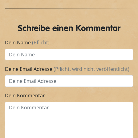
Schreibe einen Kommentar
Dein Name
(Pflicht)
Deine Email Adresse
(Pflicht, wird nicht veröffentlicht)
Dein Kommentar