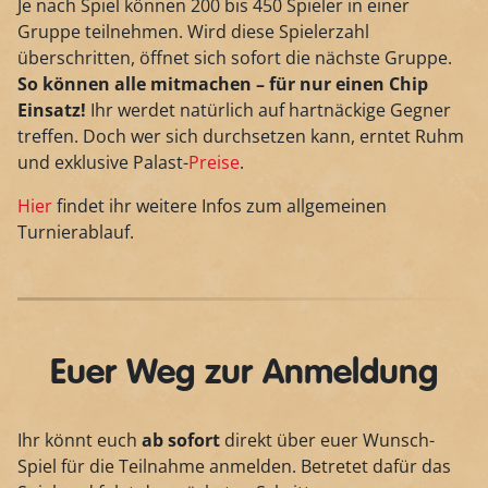
Je nach Spiel können 200 bis 450 Spieler in einer
Gruppe teilnehmen. Wird diese Spielerzahl
überschritten, öffnet sich sofort die nächste Gruppe.
So können alle mitmachen – für nur einen Chip
Einsatz!
Ihr werdet natürlich auf hartnäckige Gegner
treffen. Doch wer sich durchsetzen kann, erntet Ruhm
und exklusive Palast-
Preise
.
Hier
findet ihr weitere Infos zum allgemeinen
Turnierablauf.
Euer Weg zur Anmeldung
Ihr könnt euch
ab sofort
direkt über euer Wunsch-
Spiel für die Teilnahme anmelden. Betretet dafür das