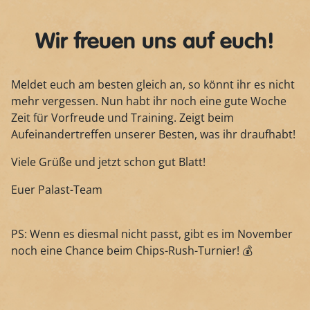
Wir freuen uns auf euch!
Meldet euch am besten gleich an, so könnt ihr es nicht
mehr vergessen. Nun habt ihr noch eine gute Woche
Zeit für Vorfreude und Training. Zeigt beim
Aufeinandertreffen unserer Besten, was ihr draufhabt!
Viele Grüße und jetzt schon gut Blatt!
Euer Palast-Team
PS: Wenn es diesmal nicht passt, gibt es im November
noch eine Chance beim Chips-Rush-Turnier! 💰