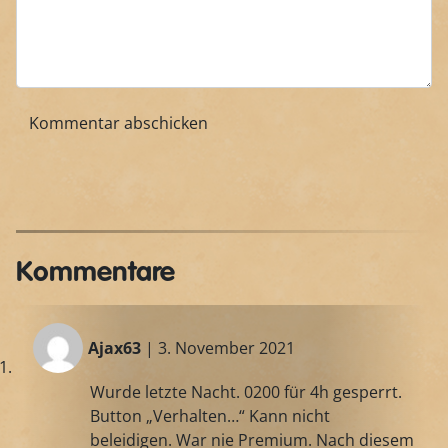
Kommentare
Ajax63
| 3. November 2021
Wurde letzte Nacht. 0200 für 4h gesperrt.
Button „Verhalten…“ Kann nicht
beleidigen. War nie Premium. Nach diesem