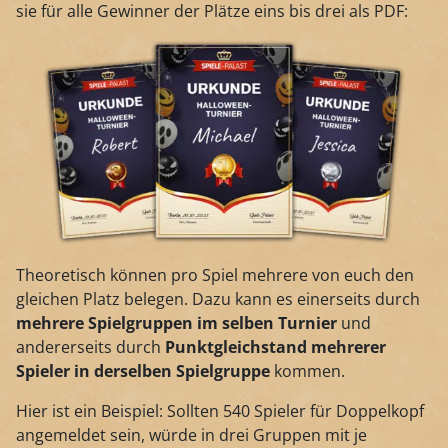
sie für alle Gewinner der Plätze eins bis drei als PDF:
Theoretisch können pro Spiel mehrere von euch den
gleichen Platz belegen. Dazu kann es einerseits durch
mehrere Spielgruppen im selben Turnier
und
andererseits durch
Punktgleichstand mehrerer
Spieler in derselben Spielgruppe
kommen.
Hier ist ein Beispiel: Sollten 540 Spieler für Doppelkopf
angemeldet sein, würde in drei Gruppen mit je