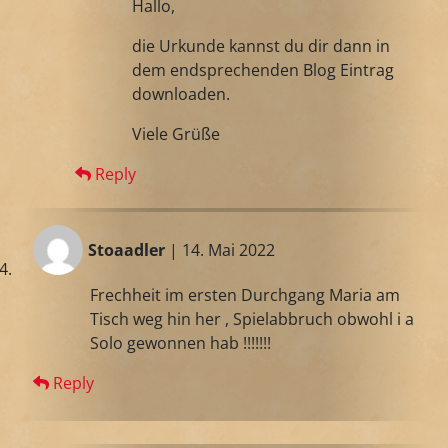
Hallo,
die Urkunde kannst du dir dann in
dem endsprechenden Blog Eintrag
downloaden.
Viele Grüße
Reply
Stoaadler
| 14. Mai 2022
Frechheit im ersten Durchgang Maria am
Tisch weg hin her , Spielabbruch obwohl i a
Solo gewonnen hab !!!!!!!
Reply