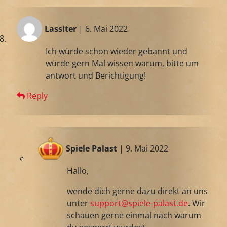
Lassiter
| 6. Mai 2022
Ich würde schon wieder gebannt und
würde gern Mal wissen warum, bitte um
antwort und Berichtigung!
Reply
Spiele Palast
| 9. Mai 2022
Hallo,
wende dich gerne dazu direkt an uns
unter
support@spiele-palast.de
. Wir
schauen gerne einmal nach warum