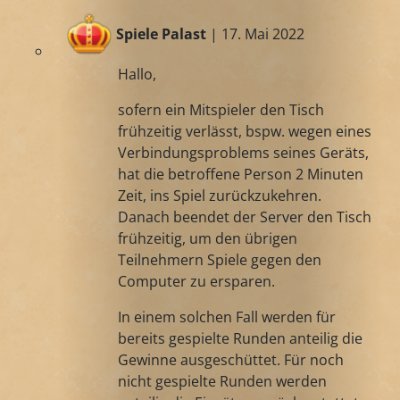
Spiele Palast
| 17. Mai 2022
Hallo,
sofern ein Mitspieler den Tisch
frühzeitig verlässt, bspw. wegen eines
Verbindungsproblems seines Geräts,
hat die betroffene Person 2 Minuten
Zeit, ins Spiel zurückzukehren.
Danach beendet der Server den Tisch
frühzeitig, um den übrigen
Teilnehmern Spiele gegen den
Computer zu ersparen.
In einem solchen Fall werden für
bereits gespielte Runden anteilig die
Gewinne ausgeschüttet. Für noch
nicht gespielte Runden werden