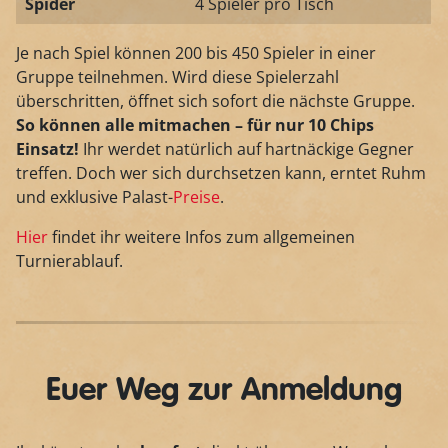
Spider
4 Spieler pro Tisch
Je nach Spiel können 200 bis 450 Spieler in einer
Gruppe teilnehmen. Wird diese Spielerzahl
überschritten, öffnet sich sofort die nächste Gruppe.
So können alle mitmachen – für nur 10 Chips
Einsatz!
Ihr werdet natürlich auf hartnäckige Gegner
treffen. Doch wer sich durchsetzen kann, erntet Ruhm
und exklusive Palast-
Preise
.
Hier
findet ihr weitere Infos zum allgemeinen
Turnierablauf.
Euer Weg zur Anmeldung