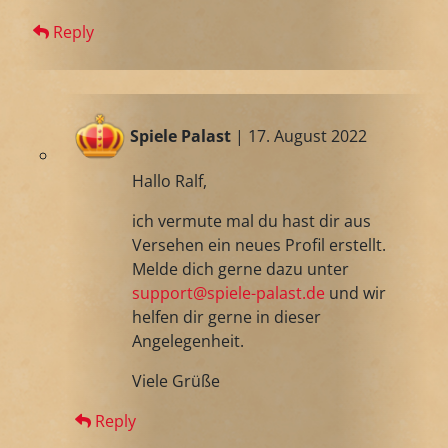
Reply
Spiele Palast
| 17. August 2022
Hallo Ralf,
ich vermute mal du hast dir aus
Versehen ein neues Profil erstellt.
Melde dich gerne dazu unter
support@spiele-palast.de
und wir
helfen dir gerne in dieser
Angelegenheit.
Viele Grüße
Reply