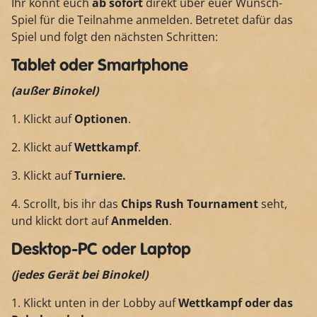
Ihr könnt euch
ab sofort
direkt über euer Wunsch-
Spiel für die Teilnahme anmelden. Betretet dafür das
Spiel und folgt den nächsten Schritten:
Tablet oder Smartphone
(außer Binokel)
1. Klickt auf
Optionen
.
2. Klickt auf
Wettkampf
.
3. Klickt auf
Turniere.
4. Scrollt, bis ihr das
Chips Rush Tournament
seht,
und klickt dort auf
Anmelden
.
Desktop-PC oder Laptop
(jedes Gerät bei Binokel)
1. Klickt unten in der Lobby auf
Wettkampf oder das