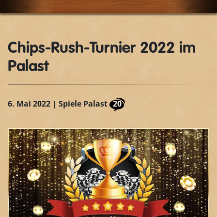
Chips-Rush-Turnier 2022 im
Palast
6. Mai 2022
| Spiele Palast
20