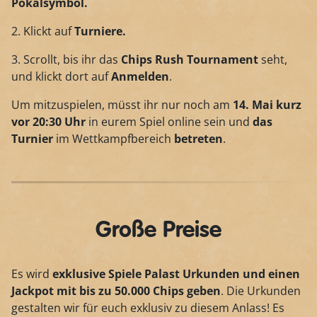
Pokalsymbol.
2. Klickt auf
Turniere.
3. Scrollt, bis ihr das
Chips Rush Tournament
seht,
und klickt dort auf
Anmelden
.
Um mitzuspielen, müsst ihr nur noch am
14. Mai kurz
vor 20:30 Uhr
in eurem Spiel online sein und
das
Turnier
im Wettkampfbereich
betreten
.
Große Preise
Es wird
exklusive Spiele Palast Urkunden und einen
Jackpot mit bis zu 50.000 Chips geben
. Die Urkunden
gestalten wir für euch exklusiv zu diesem Anlass! Es