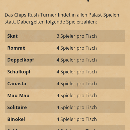
Das Chips-Rush-Turnier findet in allen Palast-Spielen
statt. Dabei gelten folgende Spielerzahlen:
Skat
3 Spieler pro Tisch
Rommé
4 Spieler pro Tisch
Doppelkopf
4 Spieler pro Tisch
Schafkopf
4 Spieler pro Tisch
Canasta
4 Spieler pro Tisch
Mau-Mau
4 Spieler pro Tisch
Solitaire
4 Spieler pro Tisch
Binokel
4 Spieler pro Tisch