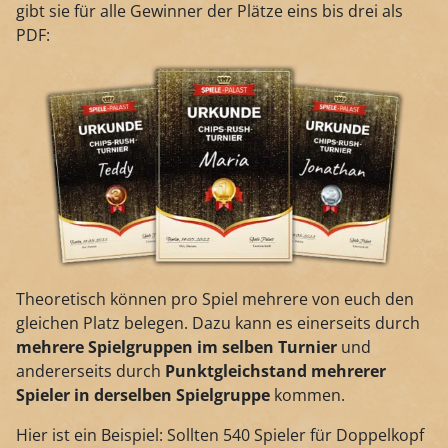
gibt sie für alle Gewinner der Plätze eins bis drei als
PDF:
Theoretisch können pro Spiel mehrere von euch den
gleichen Platz belegen. Dazu kann es einerseits durch
mehrere Spielgruppen im selben Turnier
und
andererseits durch
Punktgleichstand mehrerer
Spieler in derselben Spielgruppe
kommen.
Hier ist ein Beispiel: Sollten 540 Spieler für Doppelkopf