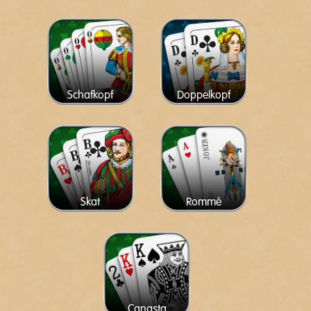
Schafkopf
Doppelkopf
Skat
Rommé
Canasta