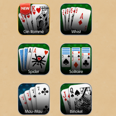
Gin Rommé
Whist
Spider
Solitaire
Mau-Mau
Binokel