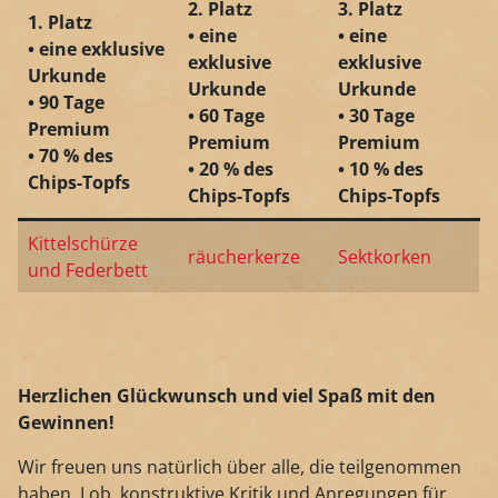
2. Platz
3. Platz
1. Platz
• eine
• eine
• eine exklusive
exklusive
exklusive
Urkunde
Urkunde
Urkunde
• 90 Tage
• 60 Tage
• 30 Tage
Premium
Premium
Premium
• 70 % des
• 20 % des
• 10 % des
Chips-Topfs
Chips-Topfs
Chips-Topfs
Kittelschürze
räucherkerze
Sektkorken
und Federbett
Herzlichen Glückwunsch und viel Spaß mit den
Gewinnen!
Wir freuen uns natürlich über alle, die teilgenommen
haben. Lob, konstruktive Kritik und Anregungen für