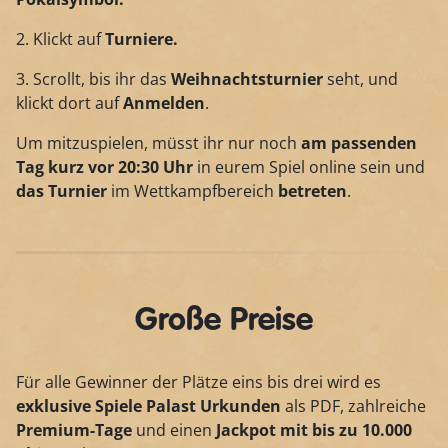
2. Klickt auf
Turniere.
3. Scrollt, bis ihr das
Weihnachtsturnier
seht, und
klickt dort auf
Anmelden
.
Um mitzuspielen, müsst ihr nur noch
am passenden
Tag kurz
vor 20:30 Uhr
in eurem Spiel online sein und
das Turnier
im Wettkampfbereich
betreten
.
Große Preise
Für alle Gewinner der Plätze eins bis drei wird es
exklusive Spiele Palast Urkunden
als PDF, zahlreiche
Premium-Tage
und einen
Jackpot mit bis zu 10.000