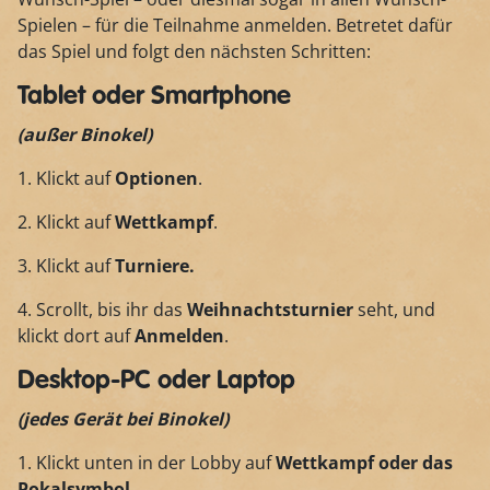
Spielen – für die Teilnahme anmelden. Betretet dafür
das Spiel und folgt den nächsten Schritten:
Tablet oder Smartphone
(außer Binokel)
1. Klickt auf
Optionen
.
2. Klickt auf
Wettkampf
.
3. Klickt auf
Turniere.
4. Scrollt, bis ihr das
Weihnachtsturnier
seht, und
klickt dort auf
Anmelden
.
Desktop-PC oder Laptop
(jedes Gerät bei Binokel)
1. Klickt unten in der Lobby auf
Wettkampf oder das
Pokalsymbol.