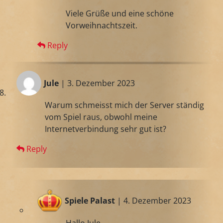
Viele Grüße und eine schöne
Vorweihnachtszeit.
Reply
Jule
| 3. Dezember 2023
Warum schmeisst mich der Server ständig
vom Spiel raus, obwohl meine
Internetverbindung sehr gut ist?
Reply
Spiele Palast
| 4. Dezember 2023
Hallo Jule,