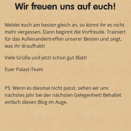
Wir freuen uns auf euch!
Meldet euch am besten gleich an, so könnt ihr es nicht
mehr vergessen. Dann beginnt die Vorfreude. Trainiert
für das Aufeinandertreffen unserer Besten und zeigt,
was ihr draufhabt!
Viele Grüße und jetzt schon gut Blatt!
Euer Palast-Team
PS: Wenn es diesmal nicht passt, sehen wir uns
nächstes Jahr bei der nächsten Gelegenheit! Behaltet
einfach diesen Blog im Auge.