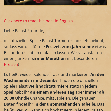
Click here to read this post in English.
Liebe Palast-Freunde,
die offiziellen Spiele Palast Turniere sind stets beliebt,
sodass wir uns für die
Festzeit zum Jahresende
etwas
Besonderes haben einfallen lassen: Wir veranstalten
einen ganzen
Turnier-Marathon
mit besonderen
Preisen
!
Es heißt wieder Kalender raus und markieren:
An den
Wochenenden im Dezember
finden die offiziellen
Spiele Palast
Weihnachtsturniere
statt!
In jedem
Spiel
habt ihr
an einem anderen Tag
aber
immer ab
20:30 Uhr
die Chance, mitzuspielen. Die genauen
Daten findet ihr
in der untenstehenden Tabelle
. Das
heißt, wer will, kann sich höchst gern in jedem Palast-