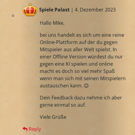
Spiele Palast
| 4. Dezember 2023
Hallo Mike,
bei uns handelt es sich um eine reine
Online-Plattform auf der du gegen
Mitspieler aus aller Welt spielst. In
einer Offline Version würdest du nur
gegen eine KI spielen und online
macht es doch so viel mehr Spaß
wenn man sich mit seinen Mitspielern
austauschen kann. 😉
Dein Feedback dazu nehme ich aber
gerne einmal so auf.
Viele Grüße
Reply