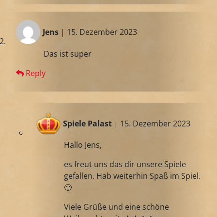
Jens
| 15. Dezember 2023
Das ist super
Reply
Spiele Palast
| 15. Dezember 2023
Hallo Jens,
es freut uns das dir unsere Spiele
gefallen. Hab weiterhin Spaß im Spiel.
🙂
Viele Grüße und eine schöne