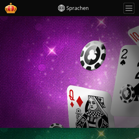
Sprachen