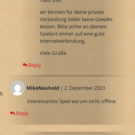
wir können für deine private
Verbindung leider keine Gewähr
leisten. Bitte achte an deinem
Spielort immer auf eine gute
Internetverbindung.
Viele Grüße
Reply
MikeNeuhold
| 2. Dezember 2023
Interessantes Spiel warum nicht offline
Reply