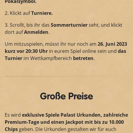
Pokalsymbol.
2. Klickt auf
Turniere.
3. Scrollt, bis ihr das
Sommerturnier
seht, und klickt
dort auf
Anmelden
.
Um mitzuspielen, müsst ihr nur noch am
26. Juni 2023
kurz
vor 20:30 Uhr
in eurem Spiel online sein und
das
Turnier
im Wettkampfbereich
betreten
.
Große Preise
Es wird
exklusive Spiele Palast Urkunden, zahlreiche
Premium-Tage
und einen Jackpot mit bis zu 10.000
Chips
geben. Die Urkunden gestalten wir für euch