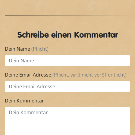
Schreibe einen Kommentar
Dein Name
(Pflicht)
Deine Email Adresse
(Pflicht, wird nicht veröffentlicht)
Dein Kommentar