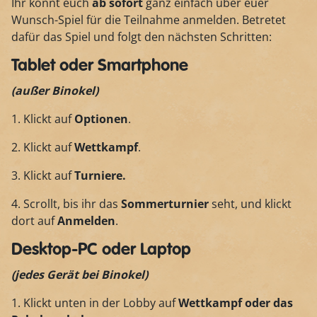
Ihr könnt euch
ab sofort
ganz einfach über euer
Wunsch-Spiel für die Teilnahme anmelden. Betretet
dafür das Spiel und folgt den nächsten Schritten:
Tablet oder Smartphone
(außer Binokel)
1. Klickt auf
Optionen
.
2. Klickt auf
Wettkampf
.
3. Klickt auf
Turniere.
4. Scrollt, bis ihr das
Sommerturnier
seht, und klickt
dort auf
Anmelden
.
Desktop-PC oder Laptop
(jedes Gerät bei Binokel)
1. Klickt unten in der Lobby auf
Wettkampf oder das