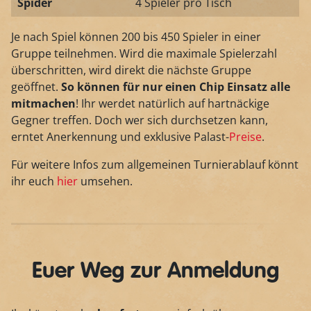
Spider
4 Spieler pro Tisch
Je nach Spiel können 200 bis 450 Spieler in einer
Gruppe teilnehmen. Wird die maximale Spielerzahl
überschritten, wird direkt die nächste Gruppe
geöffnet.
So können für nur einen Chip Einsatz alle
mitmachen
! Ihr werdet natürlich auf hartnäckige
Gegner treffen. Doch wer sich durchsetzen kann,
erntet Anerkennung und exklusive Palast-
Preise
.
Für weitere Infos zum allgemeinen Turnierablauf könnt
ihr euch
hier
umsehen.
Euer Weg zur Anmeldung