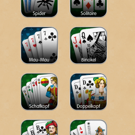
Spider
Solitaire
Mau-Mau
Binokel
Schafkopf
Doppelkopf