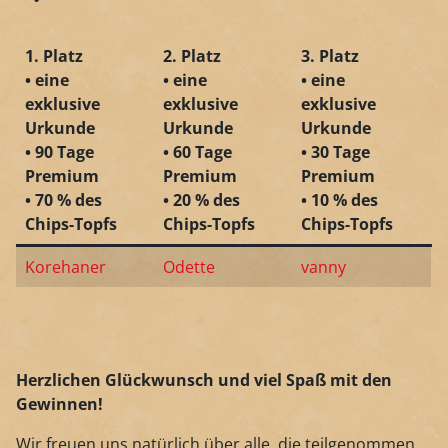
1. Platz
2. Platz
3. Platz
• eine
• eine
• eine
exklusive
exklusive
exklusive
Urkunde
Urkunde
Urkunde
• 90 Tage
• 60 Tage
• 30 Tage
Premium
Premium
Premium
• 70 % des
• 20 % des
• 10 % des
Chips-Topfs
Chips-Topfs
Chips-Topfs
Korehaner
Odette
vanny
Herzlichen Glückwunsch und viel Spaß mit den
Gewinnen!
Wir freuen uns natürlich über alle, die teilgenommen