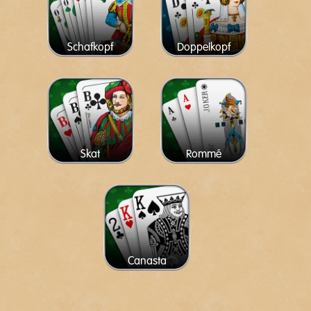
Schafkopf
Doppelkopf
Skat
Rommé
Canasta