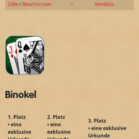
Gille
/
Beachcruser
–
Vendola
Binokel
1. Platz
2. Platz
3. Platz
• eine
• eine
• eine exklusive
exklusive
exklusive
Urkunde