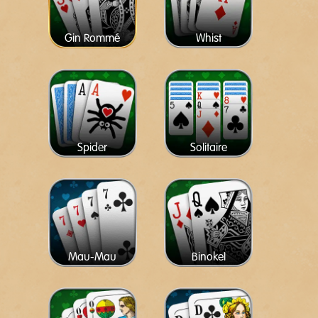
Gin Rommé
Whist
Spider
Solitaire
Mau-Mau
Binokel