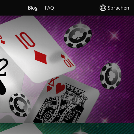
Blog
FAQ
Sprachen