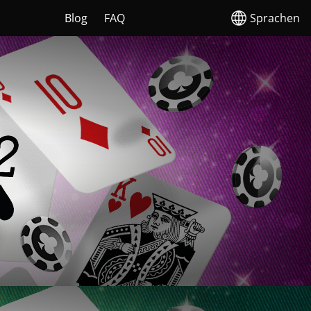
Blog
FAQ
Sprachen