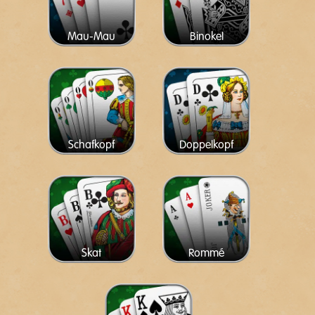
Mau-Mau
Binokel
Schafkopf
Doppelkopf
Skat
Rommé