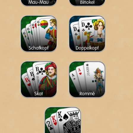
Mau-Mau
Binokel
Schafkopf
Doppelkopf
Skat
Rommé