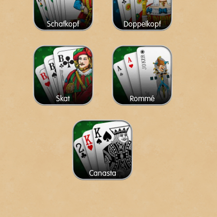
Schafkopf
Doppelkopf
Skat
Rommé
Canasta