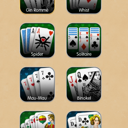
Gin Rommé
Whist
Spider
Solitaire
Mau-Mau
Binokel