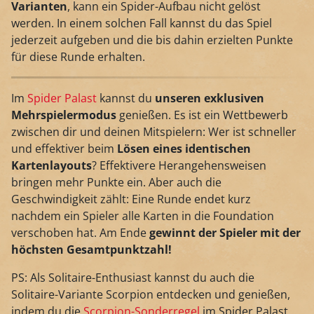
Varianten
, kann ein Spider-Aufbau nicht gelöst
werden. In einem solchen Fall kannst du das Spiel
jederzeit aufgeben und die bis dahin erzielten Punkte
für diese Runde erhalten.
Im
Spider Palast
kannst du
unseren exklusiven
Mehrspielermodus
genießen. Es ist ein Wettbewerb
zwischen dir und deinen Mitspielern: Wer ist schneller
und effektiver beim
Lösen eines identischen
Kartenlayouts
? Effektivere Herangehensweisen
bringen mehr Punkte ein. Aber auch die
Geschwindigkeit zählt: Eine Runde endet kurz
nachdem ein Spieler alle Karten in die Foundation
verschoben hat. Am Ende
gewinnt der Spieler mit der
höchsten Gesamtpunktzahl!
PS: Als Solitaire-Enthusiast kannst du auch die
Solitaire-Variante Scorpion entdecken und genießen,
indem du die
Scorpion-Sonderregel
im Spider Palast