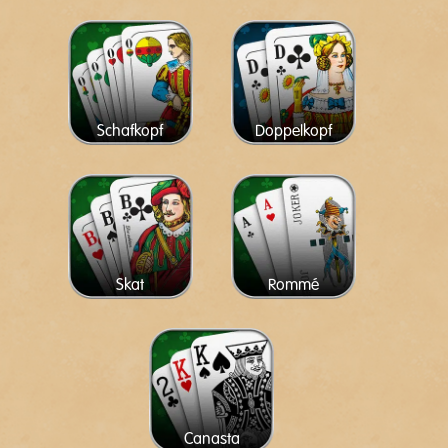
Schafkopf
Doppelkopf
Skat
Rommé
Canasta