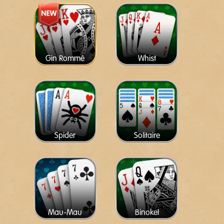
Gin Rommé
Whist
Spider
Solitaire
Mau-Mau
Binokel