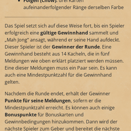
Folgen (Chow):
drei Karten
aufeinanderfolgender Ränge derselben Farbe
Das Spiel setzt sich auf diese Weise fort, bis ein Spieler
erfolgreich eine
gültige Gewinnhand
sammelt und
„Mah Jong“ ansagt, während er seine Hand aufdeckt.
Dieser Spieler ist der
Gewinner der Runde
. Eine
Gewinnhand besteht aus 14 Kacheln, die in fünf
Meldungen wie oben erklärt platziert werden müssen.
Eine dieser Meldungen muss ein Paar sein. Es kann
auch eine Mindestpunktzahl für die Gewinnhand
gelten.
Nachdem die Runde endet, erhält der Gewinner
Punkte für seine Meldungen
, sofern er die
Mindestpunktzahl erreicht. Es können auch einige
Bonuspunkte
für Bonuskarten und
Gewinnbedingungen hinzukommen. Dann wird der
nächste Spieler zum Geber und bereitet die nächste