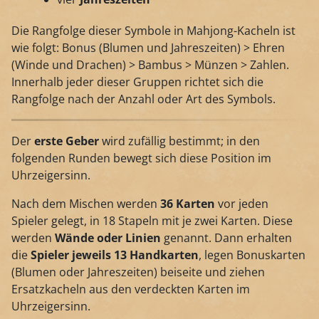
Die Rangfolge dieser Symbole in Mahjong-Kacheln ist
wie folgt: Bonus (Blumen und Jahreszeiten) > Ehren
(Winde und Drachen) > Bambus > Münzen > Zahlen.
Innerhalb jeder dieser Gruppen richtet sich die
Rangfolge nach der Anzahl oder Art des Symbols.
Der
erste Geber
wird zufällig bestimmt; in den
folgenden Runden bewegt sich diese Position im
Uhrzeigersinn.
Nach dem Mischen werden
36 Karten
vor jeden
Spieler gelegt, in 18 Stapeln mit je zwei Karten. Diese
werden
Wände oder Linien
genannt. Dann erhalten
die
Spieler jeweils 13 Handkarten
, legen Bonuskarten
(Blumen oder Jahreszeiten) beiseite und ziehen
Ersatzkacheln aus den verdeckten Karten im
Uhrzeigersinn.