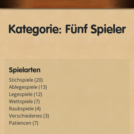
Kategorie: Fünf Spieler
Spielarten
Stichspiele (20)
Ablegespiele (13)
Legespiele (12)
Wettspiele (7)
Raubspiele (4)
Verschiedenes (3)
Patiencen (7)