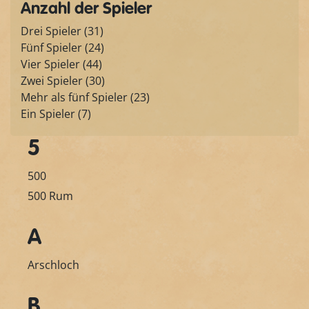
Anzahl der Spieler
Drei Spieler (31)
Fünf Spieler (24)
Vier Spieler (44)
Zwei Spieler (30)
Mehr als fünf Spieler (23)
Ein Spieler (7)
5
500
500 Rum
A
Arschloch
B