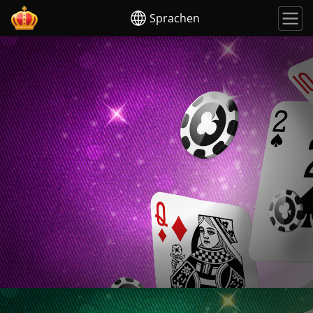
Sprachen